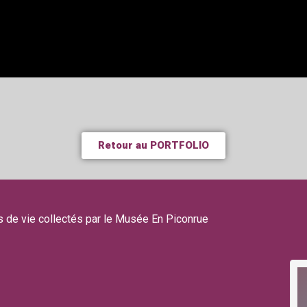
Retour au PORTFOLIO
s de vie collectés par le Musée En Piconrue